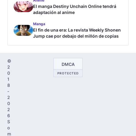
Anime
El manga Destiny Unchain Online tendrá
adaptación al anime
Manga
El fin de una era: La revista Weekly Shonen
Jump cae por debajo del millón de copias
©
DMCA
2
0
PROTECTED
1
8
-
2
0
2
6
S
o
m