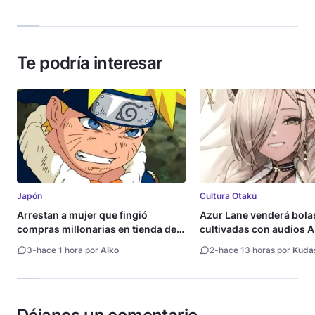
Te podría interesar
Japón
Cultura Otaku
Arrestan a mujer que fingió
Azur Lane venderá bola
compras millonarias en tienda de
cultivadas con audios
Shueisha
3
-
hace 1 hora por
Aiko
2
-
hace 13 horas por
Kuda