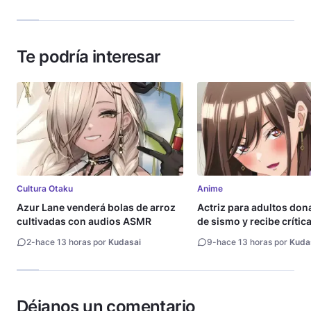
Te podría interesar
Cultura Otaku
Anime
Azur Lane venderá bolas de arroz
Actriz para adultos don
cultivadas con audios ASMR
de sismo y recibe crític
2
-
hace 13 horas por
Kudasai
9
-
hace 13 horas por
Kuda
Déjanos un comentario