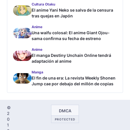
Cultura Otaku
El anime Yani Neko se salva de la censura
tras quejas en Japón
Anime
Una waifu colosal: El anime Giant Ojou-
sama confirma su fecha de estreno
Anime
El manga Destiny Unchain Online tendrá
adaptación al anime
Manga
El fin de una era: La revista Weekly Shonen
Jump cae por debajo del millón de copias
©
DMCA
2
0
PROTECTED
1