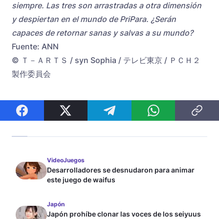
siempre. Las tres son arrastradas a otra dimensión
y despiertan en el mundo de PriPara. ¿Serán
capaces de retornar sanas y salvas a su mundo?
Fuente: ANN
© Ｔ－ＡＲＴＳ / syn Sophia / テレビ東京 / ＰＣＨ２
製作委員会
VideoJuegos
Desarrolladores se desnudaron para animar
este juego de waifus
Japón
Japón prohíbe clonar las voces de los seiyuus