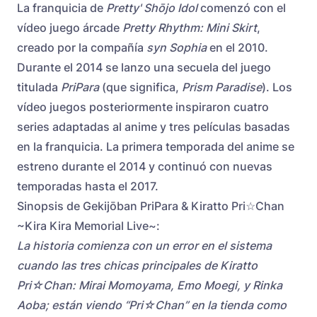
La franquicia de
Pretty' Shōjo Idol
comenzó con el
vídeo juego árcade
Pretty Rhythm
: Mini Skirt
,
creado por la compañía
syn Sophia
en el 2010.
Durante el 2014 se lanzo una secuela del juego
titulada
PriPara
(que significa,
Prism Paradise
). Los
vídeo juegos posteriormente inspiraron cuatro
series adaptadas al anime y tres películas basadas
en la franquicia. La primera temporada del anime se
estreno durante el 2014 y continuó con nuevas
temporadas hasta el 2017.
Sinopsis de Gekijōban PriPara & Kiratto Pri☆Chan
~Kira Kira Memorial Live~:
La historia comienza con un error en el sistema
cuando las tres chicas principales de Kiratto
Pri☆Chan: Mirai Momoyama, Emo Moegi, y Rinka
Aoba; están viendo “Pri☆Chan” en la tienda como