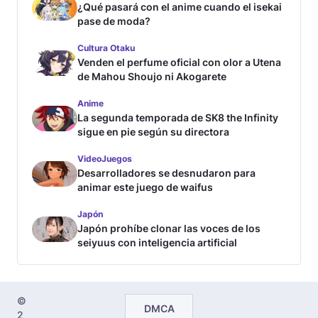
¿Qué pasará con el anime cuando el isekai
pase de moda?
Cultura Otaku
Venden el perfume oficial con olor a Utena
de Mahou Shoujo ni Akogarete
Anime
La segunda temporada de SK8 the Infinity
sigue en pie según su directora
VideoJuegos
Desarrolladores se desnudaron para
animar este juego de waifus
Japón
Japón prohíbe clonar las voces de los
seiyuus con inteligencia artificial
©
DMCA
2