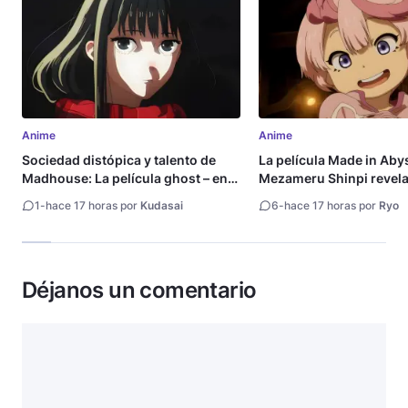
Anime
Anime
Sociedad distópica y talento de
La película Made in Aby
Madhouse: La película ghost – end
Mezameru Shinpi revela 
of night revela tráiler
fecha de estreno
1
-
hace 17 horas por
Kudasai
6
-
hace 17 horas por
Ryo
Déjanos un comentario