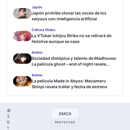
Japón
Japón prohíbe clonar las voces de los
seiyuus con inteligencia artificial
Cultura Otaku
La VTuber Ichijou Ririka no se retirará de
Hololive aunque se case
Anime
Sociedad distópica y talento de Madhouse:
La película ghost – end of night revela
tráiler
Anime
La película Made in Abyss: Mezameru
Shinpi revela tráiler y fecha de estreno
©
DMCA
2
0
PROTECTED
1