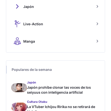
Japón
Live-Action
Manga
Populares de la semana
Japón
Japón prohíbe clonar las voces de los
seiyuus con inteligencia artificial
Cultura Otaku
La VTuber Ichijou Ririka no se retirará de