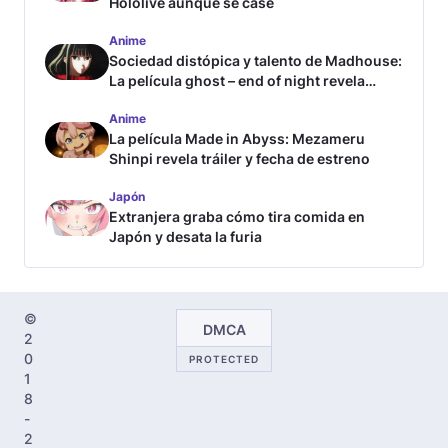
Hololive aunque se case
Anime
Sociedad distópica y talento de Madhouse:
La película ghost – end of night revela
tráiler
Anime
La película Made in Abyss: Mezameru
Shinpi revela tráiler y fecha de estreno
Japón
Extranjera graba cómo tira comida en
Japón y desata la furia
©
DMCA
2
0
PROTECTED
1
8
-
2