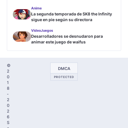
Anime
La segunda temporada de SK8 the Infinity
sigue en pie según su directora
VideoJuegos
Desarrolladores se desnudaron para
animar este juego de waifus
©
DMCA
2
0
PROTECTED
1
8
-
2
0
2
6
S