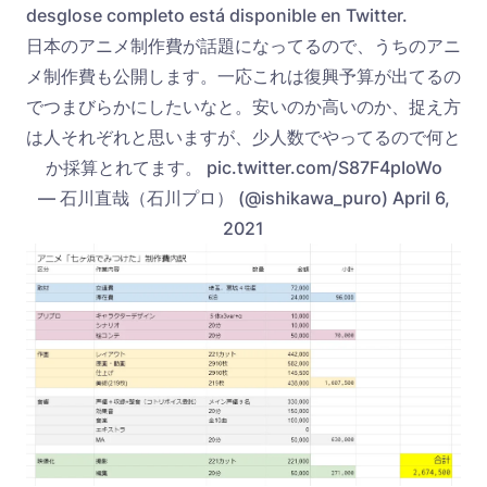
desglose completo está disponible en Twitter.
日本のアニメ制作費が話題になってるので、うちのアニ
メ制作費も公開します。一応これは復興予算が出てるの
でつまびらかにしたいなと。安いのか高いのか、捉え方
は人それぞれと思いますが、少人数でやってるので何と
か採算とれてます。 pic.twitter.com/S87F4pIoWo
— 石川直哉（石川プロ） (@ishikawa_puro) April 6,
2021