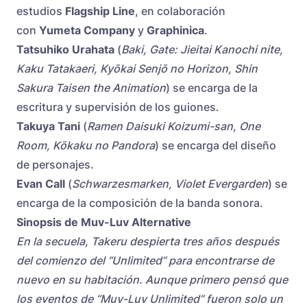
estudios
Flagship Line
, en colaboración
con
Yumeta Company
y
Graphinica
.
Tatsuhiko Urahata
(
Baki, Gate: Jieitai Kanochi nite,
Kaku Tatakaeri, Kyōkai Senjō no Horizon, Shin
Sakura Taisen the Animation
) se encarga de la
escritura y supervisión de los guiones.
Takuya Tani
(
Ramen Daisuki Koizumi-san, One
Room, Kōkaku no Pandora
) se encarga del diseño
de personajes.
Evan Call
(
Schwarzesmarken, Violet Evergarden
) se
encarga de la composición de la banda sonora.
Sinopsis de Muv-Luv Alternative
En la secuela, Takeru despierta tres años después
del comienzo del “Unlimited” para encontrarse de
nuevo en su habitación. Aunque primero pensó que
los eventos de “Muv-Luv Unlimited” fueron solo un