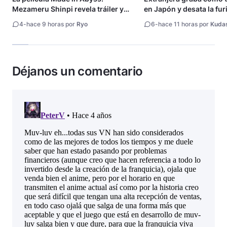
Mezameru Shinpi revela tráiler y
en Japón y desata la fur
fecha de estreno
4
-
hace 9 horas por
Ryo
6
-
hace 11 horas por
Kuda
Déjanos un comentario