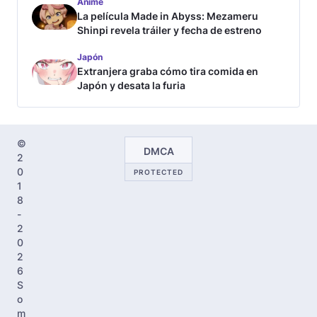
Anime
La película Made in Abyss: Mezameru
Shinpi revela tráiler y fecha de estreno
Japón
Extranjera graba cómo tira comida en
Japón y desata la furia
©
DMCA
2
0
PROTECTED
1
8
-
2
0
2
6
S
o
m