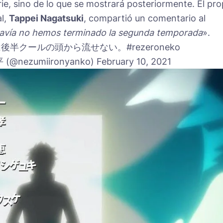
ie, sino de lo que se mostrará posteriormente. El pro
al,
Tappei Nagatsuki
, compartió un comentario al
odavía no hemos terminado la segunda temporada
».
半クールの頭から流せない。#rezeroneko
ezumiironyanko) February 10, 2021