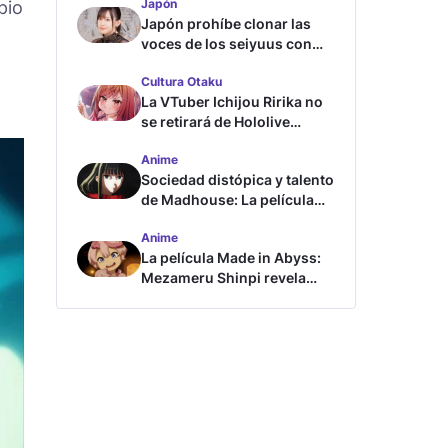
Japón
pio
Japón prohíbe clonar las
voces de los seiyuus con
inteligencia artificial
Cultura Otaku
La VTuber Ichijou Ririka no
se retirará de Hololive
aunque se case
Anime
Sociedad distópica y talento
de Madhouse: La película
ghost – end of night revela
Anime
tráiler
La película Made in Abyss:
Mezameru Shinpi revela
tráiler y fecha de estreno