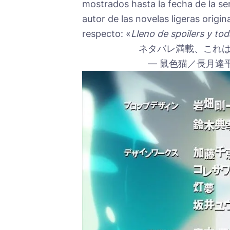
mostrados hasta la fecha de la ser
autor de las novelas ligeras origin
respecto: «
Lleno de spoilers y t
ネタバレ満載、これは後
— 鼠色猫／長月達平 (@n