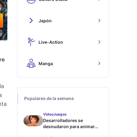
Japón
Live-Action
ye
Manga
da
a
Populares de la semana
nta
VideoJuegos
Desarrolladores se
desnudaron para animar
este juego de waifus