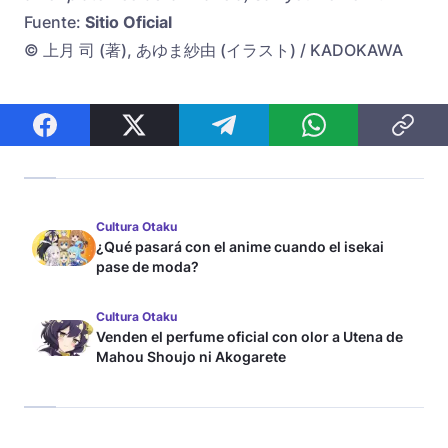
Fuente:
Sitio Oficial
© 上月 司 (著), あゆま紗由 (イラスト) / KADOKAWA
Cultura Otaku
¿Qué pasará con el anime cuando el isekai
pase de moda?
Cultura Otaku
Venden el perfume oficial con olor a Utena de
Mahou Shoujo ni Akogarete