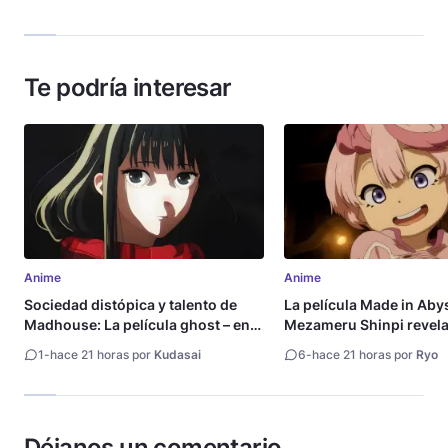
Te podría interesar
Anime
Anime
Sociedad distópica y talento de
La película Made in Aby
Madhouse: La película ghost – end
Mezameru Shinpi revela 
of night revela tráiler
fecha de estreno
1
-
hace 21 horas por
Kudasai
6
-
hace 21 horas por
Ryo
Déjanos un comentario