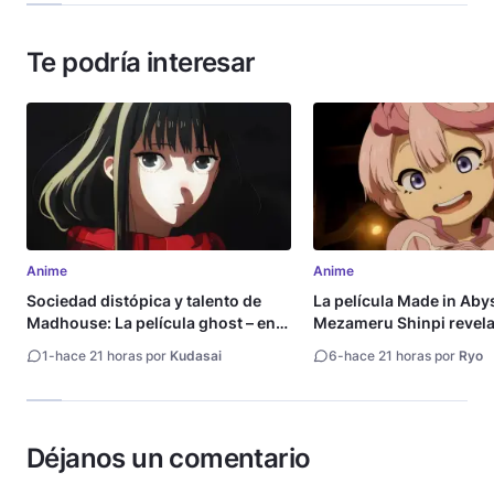
Te podría interesar
Anime
Anime
Sociedad distópica y talento de
La película Made in Aby
Madhouse: La película ghost – end
Mezameru Shinpi revela 
of night revela tráiler
fecha de estreno
1
-
hace 21 horas por
Kudasai
6
-
hace 21 horas por
Ryo
Déjanos un comentario