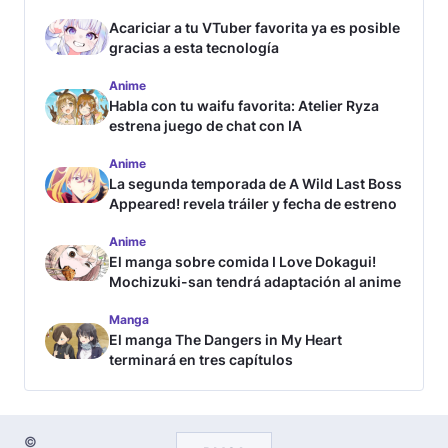
Acariciar a tu VTuber favorita ya es posible
gracias a esta tecnología
Anime
Habla con tu waifu favorita: Atelier Ryza
estrena juego de chat con IA
Anime
La segunda temporada de A Wild Last Boss
Appeared! revela tráiler y fecha de estreno
Anime
El manga sobre comida I Love Dokagui!
Mochizuki-san tendrá adaptación al anime
Manga
El manga The Dangers in My Heart
terminará en tres capítulos
©