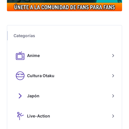
Categorías
Anime
Cultura Otaku
Japón
Live-Action