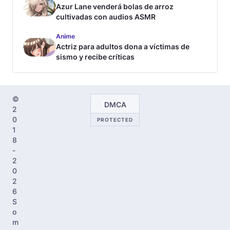
Azur Lane venderá bolas de arroz
cultivadas con audios ASMR
Anime
Actriz para adultos dona a víctimas de
sismo y recibe críticas
©
DMCA
2
0
PROTECTED
1
8
-
2
0
2
6
S
o
m