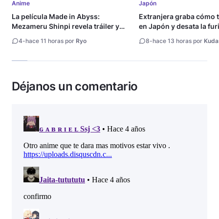
Anime
Japón
La película Made in Abyss:
Extranjera graba cómo 
Mezameru Shinpi revela tráiler y
en Japón y desata la fur
fecha de estreno
4
-
hace 11 horas por
Ryo
8
-
hace 13 horas por
Kuda
Déjanos un comentario