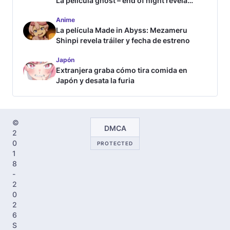
La película ghost – end of night revela
tráiler
Anime
La película Made in Abyss: Mezameru
Shinpi revela tráiler y fecha de estreno
Japón
Extranjera graba cómo tira comida en
Japón y desata la furia
©
DMCA
2
0
PROTECTED
1
8
-
2
0
2
6
S