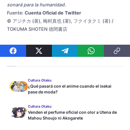
sonará para la humanidad.
Fuente:
Cuenta Oficial de Twitter
© アジチカ (著), 梅村真也 (著), フクイタクミ (著) /
TOKUMA SHOTEN 徳間書店
Cultura Otaku
¿Qué pasará con el anime cuando el isekai
pase de moda?
Cultura Otaku
Venden el perfume oficial con olor a Utena de
Mahou Shoujo ni Akogarete