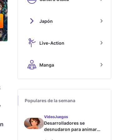
Japón
Live-Action
Manga
S
Populares de la semana
y
VideoJuegos
Desarrolladores se
n
desnudaron para animar
este juego de waifus