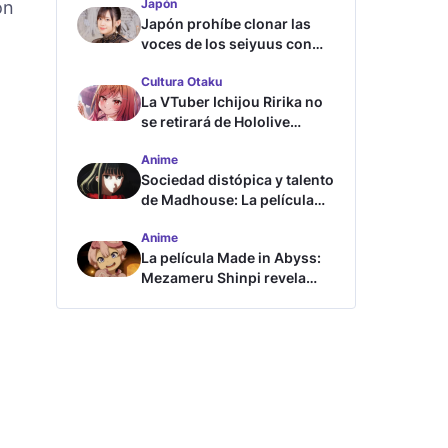
Japón
ón
Japón prohíbe clonar las
voces de los seiyuus con
inteligencia artificial
Cultura Otaku
La VTuber Ichijou Ririka no
se retirará de Hololive
aunque se case
Anime
Sociedad distópica y talento
de Madhouse: La película
ghost – end of night revela
Anime
tráiler
La película Made in Abyss:
Mezameru Shinpi revela
tráiler y fecha de estreno