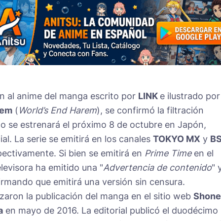
ción al anime del manga escrito por
LINK
e ilustrado por
rem
(
World’s End Harem
), se confirmó la filtración
to se estrenará el próximo 8 de octubre en Japón,
. La serie se emitirá en los canales
TOKYO MX
y
B
pectivamente. Si bien se emitirá en
Prime Time
en el
televisora ha emitido una "
Advertencia de contenido
" 
firmando que emitirá una versión sin censura.
aron la publicación del manga en el sitio web
Shone
a
en mayo de 2016. La editorial publicó el duodécimo