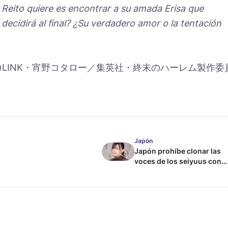
Reito quiere es encontrar a su amada Erisa que
decidirá al final? ¿Su verdadero amor o la tentación
 (c)LINK・宵野コタロー／集英社・終末のハーレム製作委
Japón
Japón prohíbe clonar las
voces de los seiyuus con
inteligencia artificial