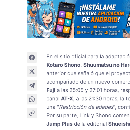
En el sitio oficial para la adapta
Kotaro Shono
,
Shuumatsu no Ha
anterior que señaló que el proyec
acompañado de un nuevo comercial
Fuji
a las 25:05 y 27:01 horas, res
canal
AT-X
, a las 21:30 horas, la 
una "
Restricción de edades
", con
Por su parte, Link y Shono comenz
Jump Plus
de la editorial
Shueish