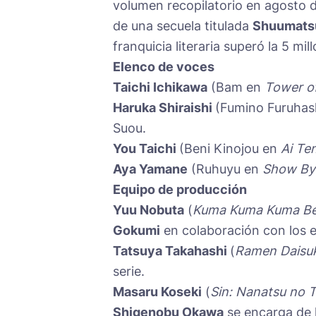
volumen recopilatorio en agosto 
de una secuela titulada
Shuumatsu
franquicia literaria superó la 5 mi
Elenco de voces
Taichi Ichikawa
(Bam en
Tower o
Haruka Shiraishi
(Fumino Furuhas
Suou.
You Taichi
(Beni Kinojou en
Ai Te
Aya Yamane
(Ruhuyu en
Show By 
Equipo de producción
Yuu Nobuta
(
Kuma Kuma Kuma Be
Gokumi
en colaboración con los 
Tatsuya Takahashi
(
Ramen Daisuk
serie.
Masaru Koseki
(
Sin: Nanatsu no T
Shigenobu Okawa
se encarga de 