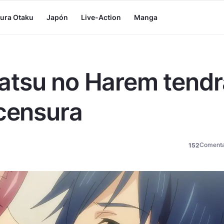
tura Otaku
Japón
Live-Action
Manga
atsu no Harem tendr
 censura
Comenta
152