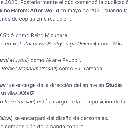
de 2020. Posteriormente el dúo comenzó la publicaci
 no Harem: After World
en mayo de 2021, cuando la
llones de copias en circulación.
f God
) como Reito Mizuhara.
hi en
Bokutachi wa Benkyou ga Dekinai
) como Mira
nchi Muyou!
) como Akane Ryuzoji.
Rock!! Mashumairesh!!
) como Sui Yamada.
ar)
se encarga de la dirección del anime en
Studio
estudios
AXsiZ
.
i Koizumi-san
) está a cargo de la composición de la
aizai
) se encargará del diseño de personajes.
la composición de la banda sonora.