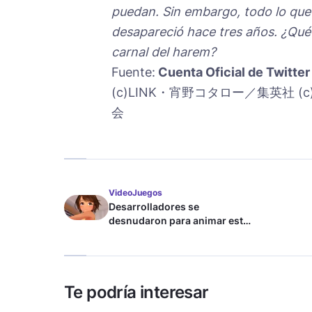
puedan. Sin embargo, todo lo que 
desapareció hace tres años. ¿Qué 
carnal del harem?
Fuente:
Cuenta Oficial de Twitter
(c)LINK・宵野コタロー／集英社
会
VideoJuegos
Desarrolladores se
desnudaron para animar este
juego de waifus
Te podría interesar