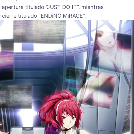
 apertura titulado “JUST DO IT”, mientras
e cierre titulado “ENDiNG MiRAGE”.