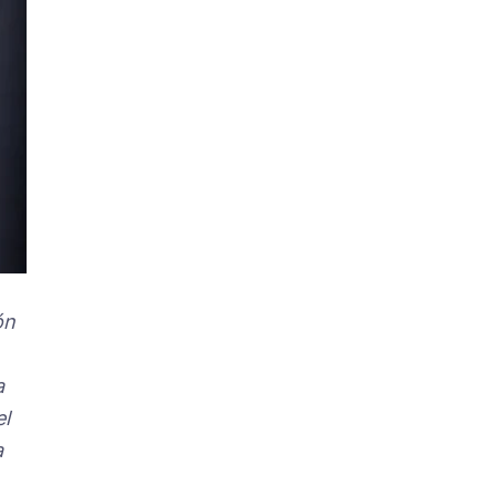
ón
a
el
a