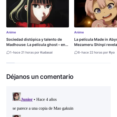
Anime
Anime
Sociedad distópica y talento de
La película Made in Aby
Madhouse: La película ghost – end
Mezameru Shinpi revela 
of night revela tráiler
fecha de estreno
1
-
hace 21 horas por
Kudasai
6
-
hace 22 horas por
Ryo
Déjanos un comentario