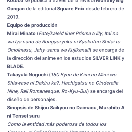
Kotoba
se publica a través de la revista
Monthly Big
Gangan
de la editorial
Square Enix
desde febrero de
2019.
Equipo de producción
Mirai Minato
(
Fate/kaleid liner Prisma☆Illy, Itai no
wa Iya nano de Bougyoryoku ni Kyokufuri Shitai to
Omoimasu, Jahy-sama wa Kujikenai!
) se encarga de
la dirección del anime en los estudios
SILVER LINK
y
BLADE
.
Takayuki Noguchi
(
180 Byou de Kimi no Mimi wo
Shiawase ni Dekiru ka?, Hachigatsu no Cinderella
Nine, Rail Romanesque, Ro-Kyu-Bu!
) se encarga del
diseño de personajes.
Sinopsis de Shijou Saikyou no Daimaou, Murabito A
ni Tensei suru
Como la entidad más poderosa de todos los