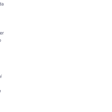
da
er
o
i
a