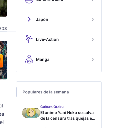
Japón
ADS
Live-Action
Manga
Populares de la semana
al
Cultura Otaku
El anime Yani Neko se salva
ps
de la censura tras quejas en
el
Japón