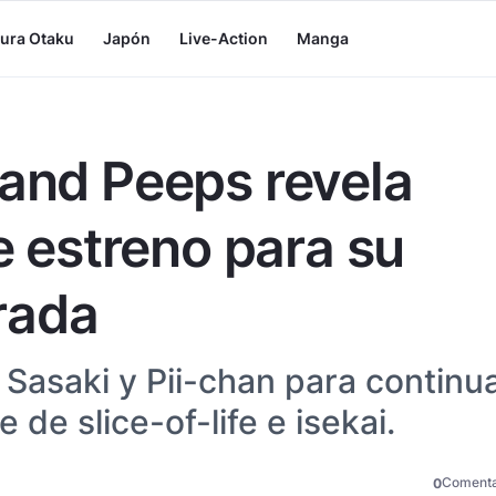
tura Otaku
Japón
Live-Action
Manga
 and Peeps revela
de estreno para su
rada
Sasaki y Pii-chan para continu
de slice-of-life e isekai.
Comenta
0