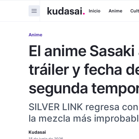
Inicio
Anime
Cul
Anime
El anime Sasaki
tráiler y fecha 
segunda tempo
SILVER LINK regresa con 
la mezcla más improbable 
Kudasai
15 de junio de 2026