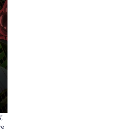
f
,
ve