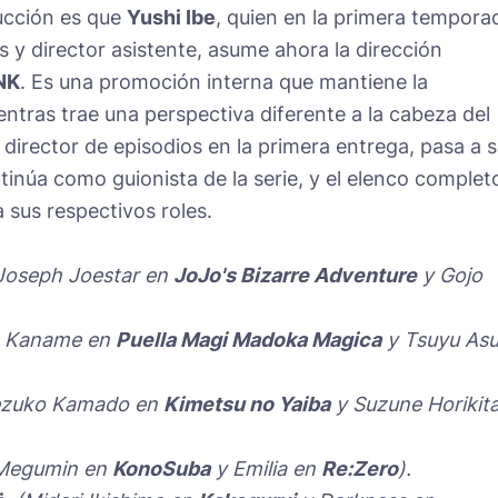
ucción es que
Yushi Ibe
, quien en la primera tempora
 y director asistente, asume ahora la dirección
NK
. Es una promoción interna que mantiene la
entras trae una perspectiva diferente a la cabeza del
 director de episodios en la primera entrega, pasa a s
inúa como guionista de la serie, y el elenco complet
 sus respectivos roles.
Joseph Joestar en
JoJo's Bizarre Adventure
y Gojo
 Kaname en
Puella Magi Madoka Magica
y Tsuyu Asu
ezuko Kamado en
Kimetsu no Yaiba
y Suzune Horikit
Megumin en
KonoSuba
y Emilia en
Re:Zero
).