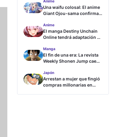
Anime
Una waifu colosal: El anime
Giant Ojou-sama confirma
su fecha de estreno
Anime
El manga Destiny Unchain
Online tendrá adaptación al
anime
Manga
El fin de una era: La revista
Weekly Shonen Jump cae
por debajo del millón de
Japón
copias
Arrestan a mujer que fingió
compras millonarias en
tienda de Shueisha