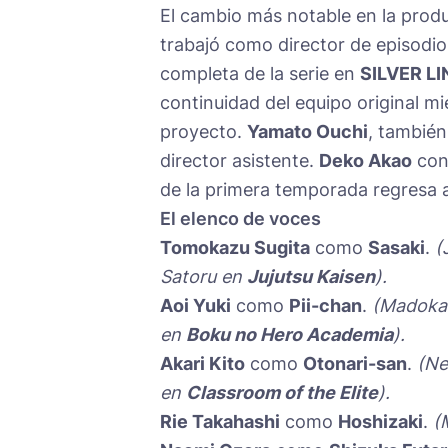
El cambio más notable en la prod
trabajó como director de episodios
completa de la serie en
SILVER LI
continuidad del equipo original mi
proyecto.
Yamato Ouchi
, también
director asistente.
Deko Akao
cont
de la primera temporada regresa a
El elenco de voces
Tomokazu Sugita
como
Sasaki
.
(
Satoru en
Jujutsu Kaisen
).
Aoi Yuki
como
Pii-chan
.
(Madoka
en
Boku no Hero Academia
).
Akari Kito
como
Otonari-san
.
(N
en
Classroom of the Elite
).
Rie Takahashi
como
Hoshizaki
.
(