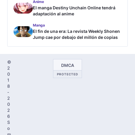
Anime
El manga Destiny Unchain Online tendrá
adaptación al anime
Manga
El fin de una era: La revista Weekly Shonen
Jump cae por debajo del millón de copias
©
DMCA
2
0
PROTECTED
1
8
-
2
0
2
6
S
o
m