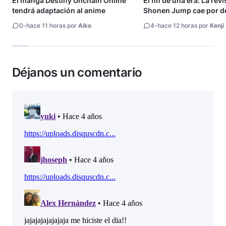
El manga Destiny Unchain Online
El fin de una era: La rev
tendrá adaptación al anime
Shonen Jump cae por de
millón de copias
0
-
hace 11 horas por
Aiko
4
-
hace 12 horas por
Kenji
Déjanos un comentario