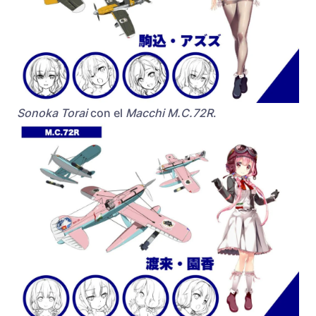
Sonoka Torai
con el
Macchi M.C.72R
.