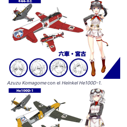
Azuzu Komagome
con el
Heinkel He100D-1
.