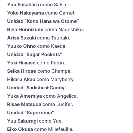
Yuu Sasahara
como Salsa.
Yoko Nakayama
como Garnet.
Unidad “Kono Hana wa Otome”
Rina Honnizumi
como Nadeshiko.
Arisa Suzuki
como Tsubaki.
Yuuko Ohno
como Kaede.
Unidad
“
Sugar Pockets”
Yuki Hayase
como Ratura.
Seika Hirose
como Champe.
Hikaru Akao
como Maryberry.
Unidad
“
Sadistic★Candy
“
Yuka Amemiya
como Angelica.
Risae Matsuda
como Lucifer.
Unidad “Supernova”
Yuu Sakuragi
como Yue.
Eiko Okusa
como Millefeuille.