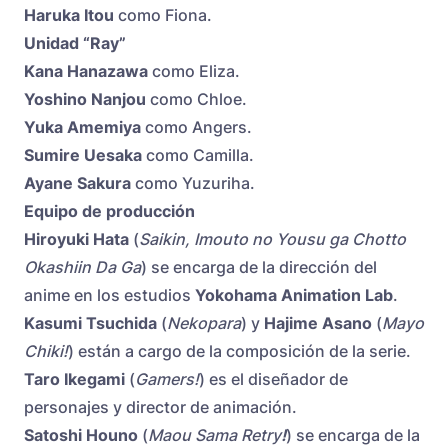
Haruka Itou
como Fiona.
Unidad “Ray”
Kana Hanazawa
como Eliza.
Yoshino Nanjou
como Chloe.
Yuka Amemiya
como Angers.
Sumire Uesaka
como Camilla.
Ayane Sakura
como Yuzuriha.
Equipo de producción
Hiroyuki Hata
(
Saikin, Imouto no Yousu ga Chotto
Okashiin Da Ga
) se encarga de la dirección del
anime en los estudios
Yokohama Animation Lab
.
Kasumi Tsuchida
(
Nekopara
) y
Hajime Asano
(
Mayo
Chiki!
) están a cargo de la composición de la serie.
Taro Ikegami
(
Gamers!
) es el diseñador de
personajes y director de animación.
Satoshi Houno
(
Maou Sama Retry
!
) se encarga de la