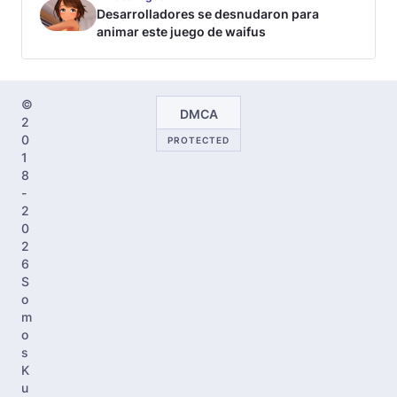
Desarrolladores se desnudaron para
animar este juego de waifus
©
DMCA
2
0
PROTECTED
1
8
-
2
0
2
6
S
o
m
o
s
K
u