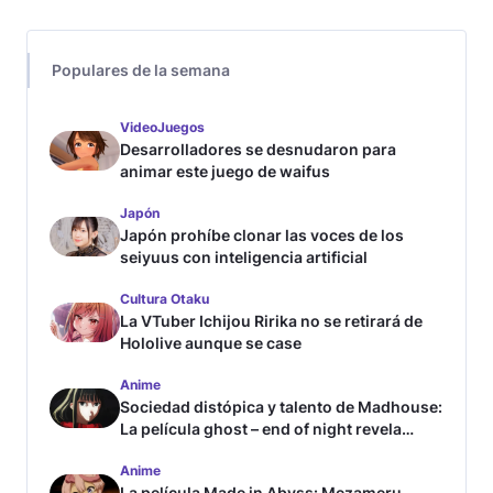
Populares de la semana
VideoJuegos
Desarrolladores se desnudaron para
animar este juego de waifus
Japón
Japón prohíbe clonar las voces de los
seiyuus con inteligencia artificial
Cultura Otaku
La VTuber Ichijou Ririka no se retirará de
Hololive aunque se case
Anime
Sociedad distópica y talento de Madhouse:
La película ghost – end of night revela
tráiler
Anime
La película Made in Abyss: Mezameru