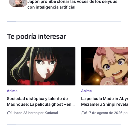
Japón prohíbe clonar las voces de los seiyuus
con inteligencia artificial
Te podría interesar
Anime
Anime
Sociedad distópica y talento de
La película Made in Aby
Madhouse: La película ghost – end
Mezameru Shinpi revela 
of night revela tráiler
fecha de estreno
1
-
hace 23 horas por
Kudasai
6
-
7 de agosto de 2026 po