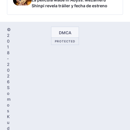
Shinpi revela tráiler y fecha de estreno
©
DMCA
2
0
PROTECTED
1
8
-
2
0
2
6
S
o
m
o
s
K
u
d