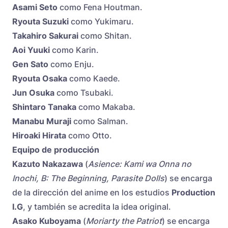
Asami Seto
como Fena Houtman.
Ryouta Suzuki
como Yukimaru.
Takahiro Sakurai
como Shitan.
Aoi Yuuki
como Karin.
Gen Sato
como Enju.
Ryouta Osaka
como Kaede.
Jun Osuka
como Tsubaki.
Shintaro Tanaka
como Makaba.
Manabu Muraji
como Salman.
Hiroaki Hirata
como Otto.
Equipo de producción
Kazuto Nakazawa
(
Asience: Kami wa Onna no
Inochi, B: The Beginning, Parasite Dolls
) se encarga
de la dirección del anime en los estudios
Production
I.G
, y también se acredita la idea original.
Asako Kuboyama
(
Moriarty the Patriot
) se encarga