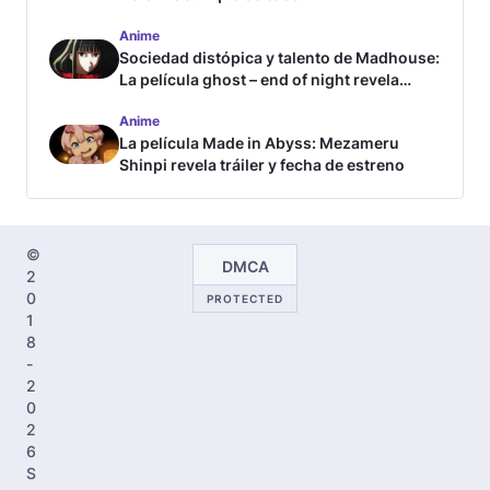
Anime
Sociedad distópica y talento de Madhouse:
La película ghost – end of night revela
tráiler
Anime
La película Made in Abyss: Mezameru
Shinpi revela tráiler y fecha de estreno
©
DMCA
2
0
PROTECTED
1
8
-
2
0
2
6
S