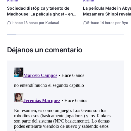
Anime
Anime
Sociedad distópica y talento de
La película Made in Aby
Madhouse: La película ghost – end
Mezameru Shinpi revela 
of night revela tráiler
fecha de estreno
1
-
hace 13 horas por
Kudasai
5
-
hace 14 horas por
Ryo
Déjanos un comentario