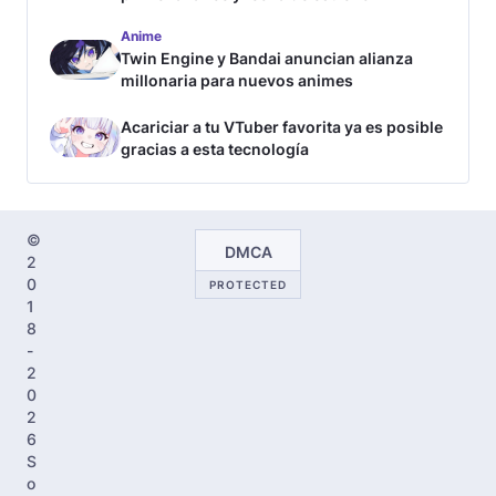
Anime
Twin Engine y Bandai anuncian alianza
millonaria para nuevos animes
Acariciar a tu VTuber favorita ya es posible
gracias a esta tecnología
©
DMCA
2
0
PROTECTED
1
8
-
2
0
2
6
S
o