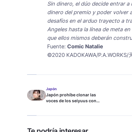
Sin dinero, el dúo decide entrar a
dinero del premio y poder volver 
desafíos en el arduo trayecto a tr
Angeles hasta la línea de meta en
que ellos mismos deberán construi
Fuente:
Comic Natalie
©2020 KADOKAWA/P.A.WOR
Japón
Japón prohíbe clonar las
voces de los seiyuus con
inteligencia artificial
Te podría interesar