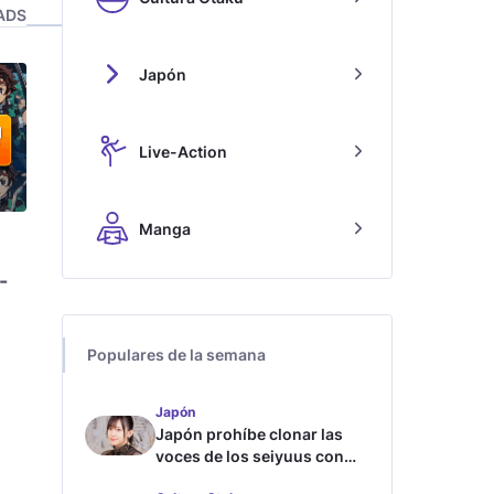
ADS
Japón
Live-Action
Manga
-
Populares de la semana
Japón
Japón prohíbe clonar las
voces de los seiyuus con
inteligencia artificial