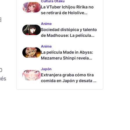
Cultura Otaku
La VTuber Ichijou Ririka no
se retirará de Hololive
aunque se case
日
Anime
Sociedad distópica y talento
de Madhouse: La película
ghost – end of night revela
Anime
tráiler
La película Made in Abyss:
Mezameru Shinpi revela
tráiler y fecha de estreno
Japón
0
Extranjera graba cómo tira
ués
comida en Japón y desata la
furia