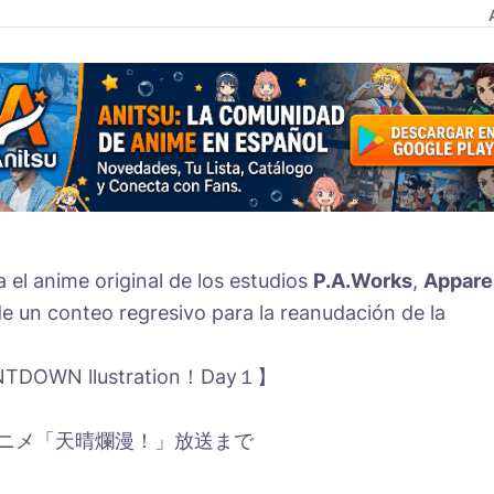
a el anime original de los estudios
P.A.Works
,
Appare
n de un conteo regresivo para la reanudación de la
TDOWN llustration！Day１】
アニメ「天晴爛漫！」放送まで