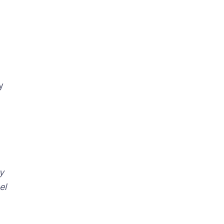
 y
y
el