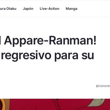
tura Otaku
Japón
Live-Action
Manga
al Appare-Ranman!
 regresivo para su
Comenta
0