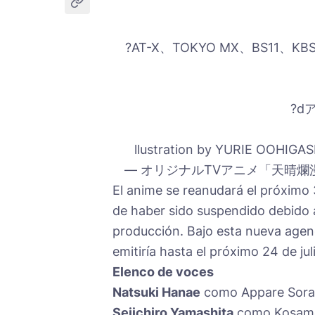
?AT-X、TOKYO MX、BS1
?d
llustration by YURIE OOHI
— オリジナルTVアニメ「天晴爛漫！」公
El anime se reanudará el próximo 3
de haber sido suspendido debido 
producción. Bajo esta nueva agend
emitiría hasta el próximo 24 de jul
Elenco de voces
Natsuki Hanae
como Appare Sora
Seiichiro Yamashita
como Kosame 