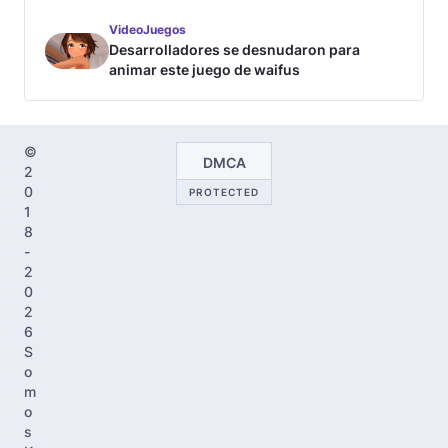
VideoJuegos
Desarrolladores se desnudaron para
animar este juego de waifus
©
DMCA
2
0
PROTECTED
1
8
-
2
0
2
6
S
o
m
o
s