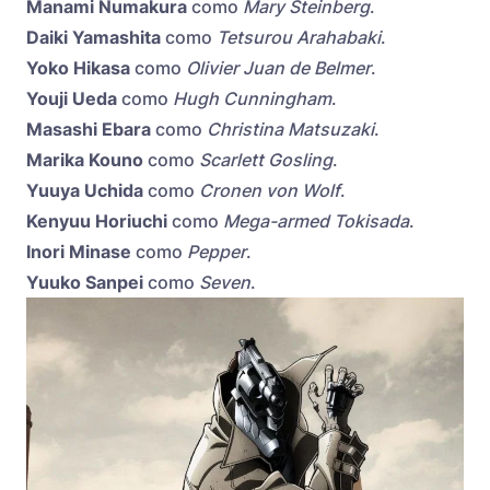
Manami Numakura
como
Mary Steinberg
.
Daiki Yamashita
como
Tetsurou Arahabaki
.
Yoko Hikasa
como
Olivier Juan de Belmer
.
Youji Ueda
como
Hugh Cunningham
.
Masashi Ebara
como
Christina Matsuzaki
.
Marika Kouno
como
Scarlett Gosling
.
Yuuya Uchida
como
Cronen von Wolf
.
Kenyuu Horiuchi
como
Mega-armed Tokisada
.
Inori Minase
como
Pepper
.
Yuuko Sanpei
como
Seven
.