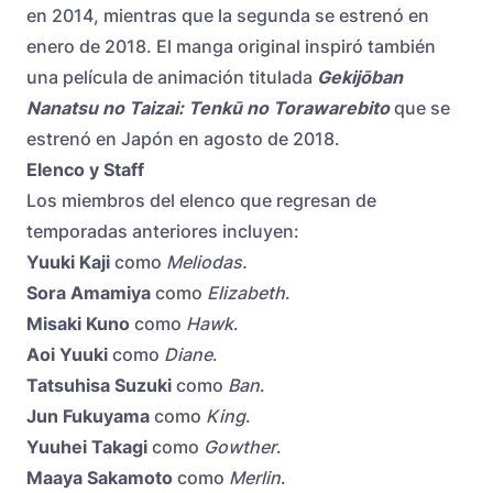
en 2014, mientras que la segunda se estrenó en
enero de 2018. El manga original inspiró también
una película de animación titulada
Gekijōban
Nanatsu no Taizai: Tenkū no Torawarebito
que se
estrenó en Japón en agosto de 2018.
Elenco y Staff
Los miembros del elenco que regresan de
temporadas anteriores incluyen:
Yuuki Kaji
como
Meliodas.
Sora Amamiya
como
Elizabeth
.
Misaki Kuno
como
Hawk
.
Aoi Yuuki
como
Diane
.
Tatsuhisa Suzuki
como
Ban
.
Jun Fukuyama
como
King
.
Yuuhei Takagi
como
Gowther
.
Maaya Sakamoto
como
Merlin
.