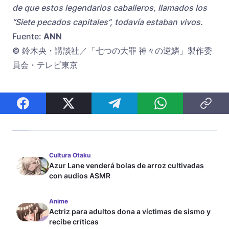
de que estos legendarios caballeros, llamados los
“Siete pecados capitales”, todavía estaban vivos.
Fuente:
ANN
©️ 鈴木央・講談社／「七つの大罪 神々の逆鱗」製作委
員会・テレビ東京
Cultura Otaku
Azur Lane venderá bolas de arroz cultivadas
con audios ASMR
Anime
Actriz para adultos dona a víctimas de sismo y
recibe críticas