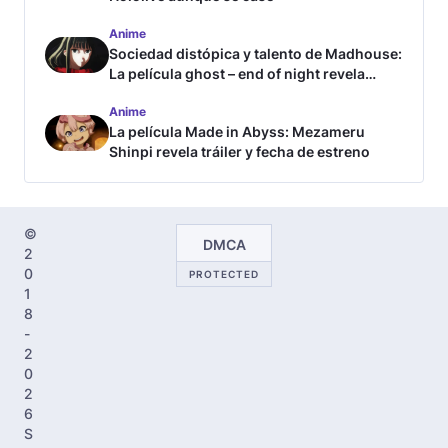
Anime
Sociedad distópica y talento de Madhouse:
La película ghost – end of night revela
tráiler
Anime
La película Made in Abyss: Mezameru
Shinpi revela tráiler y fecha de estreno
©
DMCA
2
0
PROTECTED
1
8
-
2
0
2
6
S