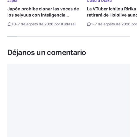
Japón
Cultura Otaku
Japón prohíbe clonar las voces de
La VTuber Ichijou Ririka
los seiyuus con inteligencia
retirará de Hololive aun
artificial
10
-
7 de agosto de 2026 por
Kudasai
1
-
7 de agosto de 2026 po
Déjanos un comentario