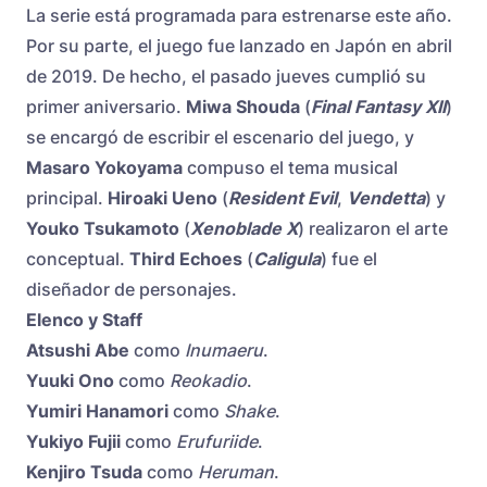
La serie está programada para estrenarse este año.
Por su parte, el juego fue lanzado en Japón en abril
de 2019. De hecho, el pasado jueves cumplió su
primer aniversario.
Miwa Shouda
(
Final Fantasy XII
)
se encargó de escribir el escenario del juego, y
Masaro Yokoyama
compuso el tema musical
principal.
Hiroaki Ueno
(
Resident Evil
,
Vendetta
) y
Youko Tsukamoto
(
Xenoblade X
) realizaron el arte
conceptual.
Third Echoes
(
Caligula
) fue el
diseñador de personajes.
Elenco y Staff
Atsushi Abe
como
Inumaeru
.
Yuuki Ono
como
Reokadio
.
Yumiri Hanamori
como
Shake
.
Yukiyo Fujii
como
Erufuriide
.
Kenjiro Tsuda
como
Heruman
.