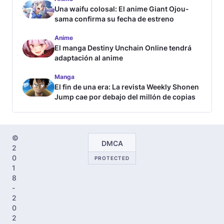
Una waifu colosal: El anime Giant Ojou-
sama confirma su fecha de estreno
Anime
El manga Destiny Unchain Online tendrá
adaptación al anime
Manga
El fin de una era: La revista Weekly Shonen
Jump cae por debajo del millón de copias
©
DMCA
2
0
PROTECTED
1
8
-
2
0
2