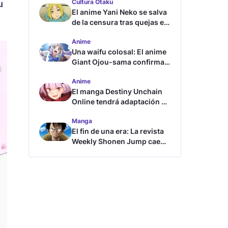
Cultura Otaku
u
El anime Yani Neko se salva
de la censura tras quejas en
Japón
Anime
Una waifu colosal: El anime
Giant Ojou-sama confirma
su fecha de estreno
Anime
El manga Destiny Unchain
Online tendrá adaptación al
anime
Manga
El fin de una era: La revista
Weekly Shonen Jump cae
por debajo del millón de
copias