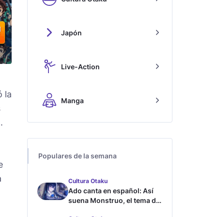
Japón
Live-Action
 la
Manga
s
.
Populares de la semana
e
a
Cultura Otaku
Ado canta en español: Así
suena Monstruo, el tema de
Blue Lock