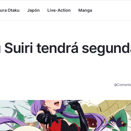
tura Otaku
Japón
Live-Action
Manga
 Suiri tendrá segund
Comenta
0