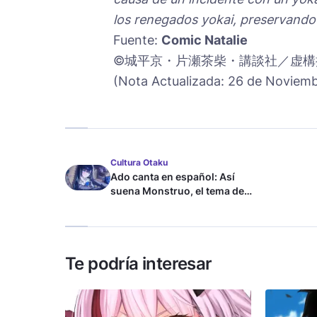
los renegados yokai, preservando l
Fuente:
Comic Natalie
©城平京・片瀬茶柴・講談社／虚構
(Nota Actualizada: 26 de Noviemb
Cultura Otaku
Ado canta en español: Así
suena Monstruo, el tema de
Blue Lock
Te podría interesar