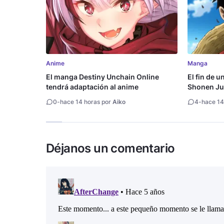
Anime
Manga
El manga Destiny Unchain Online
El fin de u
tendrá adaptación al anime
Shonen Ju
millón de 
0
-
hace 14 horas por
Aiko
4
-
hace 14
Déjanos un comentario