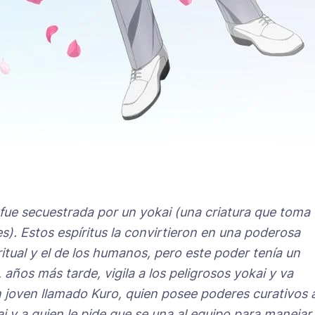
fue secuestrada por un yokai (una criatura que toma
s). Estos espíritus la convirtieron en una poderosa
itual y el de los humanos, pero este poder tenía un
 años más tarde, vigila a los peligrosos yokai y va
 joven llamado Kuro, quien posee poderes curativos 
i y a quien le pide que se una al equipo para manejar