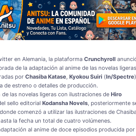
witter en Alemania, la plataforma
Crunchyroll
anunció
ada de la adaptación al anime de las novelas ligera
tradas por
Chasiba Katase
,
Kyokou Suiri
(
In/Spectre
)
a de estreno o detalles de producción.
 de las novelas ligeras con ilustraciones de
Hiro
el sello editorial
Kodansha Novels
, posteriormente s
 donde comenzó a utilizar las ilustraciones de Chasib
hasta la fecha un total de cuatro volúmenes.
a adaptación al anime de doce episodios producida por