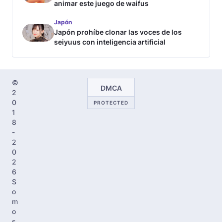
animar este juego de waifus
Japón
Japón prohíbe clonar las voces de los
seiyuus con inteligencia artificial
©
DMCA
2
0
PROTECTED
1
8
-
2
0
2
6
S
o
m
o
s