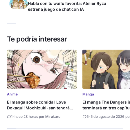
Habla con tu waifu favorita: Atelier Ryza
estrena juego de chat con IA
Te podría interesar
Anime
Manga
El manga sobre comida I Love
El manga The Dangers i
Dokagui! Mochizuki-san tendrá
terminará en tres capítu
adaptación al anime
1
-
hace 23 horas por
Mirukaru
6
-
5 de agosto de 2026 po