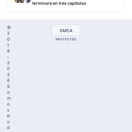
terminará en tres capítulos
©
DMCA
2
0
PROTECTED
1
8
-
2
0
2
6
S
o
m
o
s
K
u
d