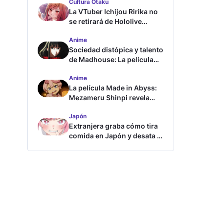
Cultura Otaku
La VTuber Ichijou Ririka no
se retirará de Hololive
aunque se case
Anime
Sociedad distópica y talento
de Madhouse: La película
ghost – end of night revela
Anime
tráiler
La película Made in Abyss:
Mezameru Shinpi revela
tráiler y fecha de estreno
Japón
Extranjera graba cómo tira
comida en Japón y desata la
furia