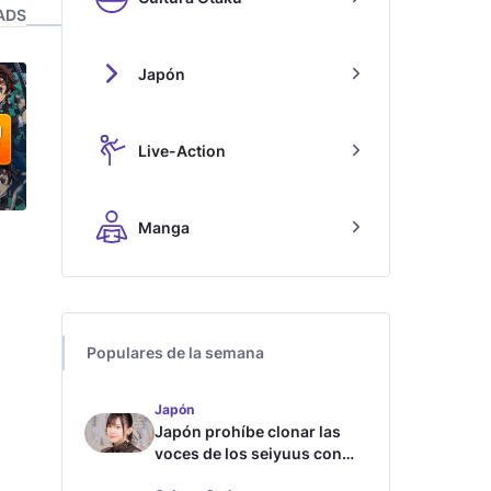
ADS
Japón
Live-Action
Manga
Populares de la semana
Japón
Japón prohíbe clonar las
voces de los seiyuus con
inteligencia artificial