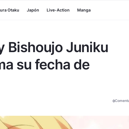
tura Otaku
Japón
Live-Action
Manga
y Bishoujo Juniku
ma su fecha de
Comenta
0