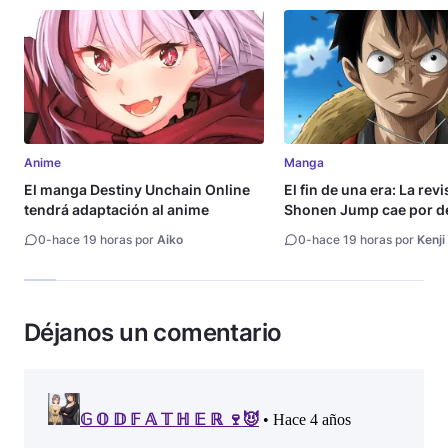
Anime
Manga
El manga Destiny Unchain Online
El fin de una era: La rev
tendrá adaptación al anime
Shonen Jump cae por de
millón de copias
0
-
hace 19 horas por
Aiko
0
-
hace 19 horas por
Kenji
Déjanos un comentario