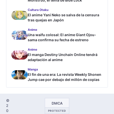
Monstruo, el tema de Blue Lock
Cultura Otaku
El anime Yani Neko se salva de la censura
tras quejas en Japón
Anime
Una waifu colosal: El anime Giant Ojou-
sama confirma su fecha de estreno
Anime
El manga Destiny Unchain Online tendrá
adaptación al anime
Manga
El fin de una era: La revista Weekly Shonen
Jump cae por debajo del millón de copias
©
DMCA
2
0
PROTECTED