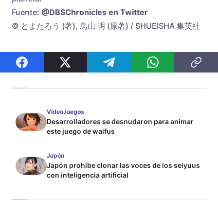
Fuente:
@DBSChronicles en Twitter
© とよたろう (著), 鳥山 明 (原著) / SHUEISHA 集英社
VideoJuegos
Desarrolladores se desnudaron para animar
este juego de waifus
Japón
Japón prohíbe clonar las voces de los seiyuus
con inteligencia artificial