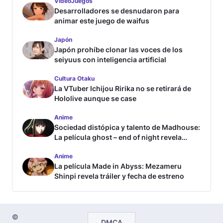
VideoJuegos
Desarrolladores se desnudaron para
animar este juego de waifus
Japón
Japón prohíbe clonar las voces de los
seiyuus con inteligencia artificial
Cultura Otaku
La VTuber Ichijou Ririka no se retirará de
Hololive aunque se case
Anime
Sociedad distópica y talento de Madhouse:
La película ghost – end of night revela
tráiler
Anime
La película Made in Abyss: Mezameru
Shinpi revela tráiler y fecha de estreno
©
DMCA