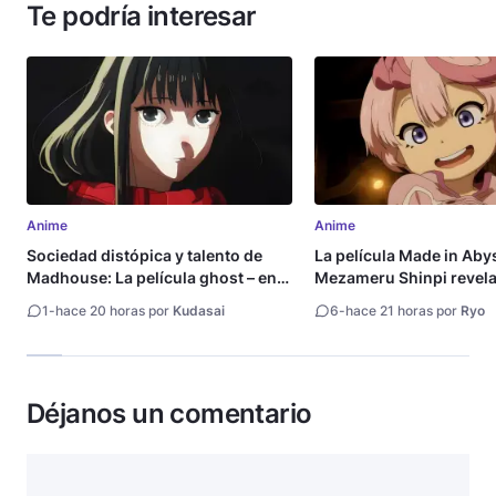
Te podría interesar
Anime
Anime
Sociedad distópica y talento de
La película Made in Aby
Madhouse: La película ghost – end
Mezameru Shinpi revela 
of night revela tráiler
fecha de estreno
1
-
hace 20 horas por
Kudasai
6
-
hace 21 horas por
Ryo
Déjanos un comentario