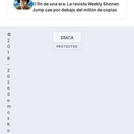
El fin de una era: La revista Weekly Shonen
Jump cae por debajo del millón de copias
©
DMCA
2
0
PROTECTED
1
8
-
2
0
2
6
S
o
m
o
s
K
u