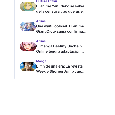
Cultura Otaku
El anime Yani Neko se salva
de la censura tras quejas en
Japón
Anime
Una waifu colosal: El anime
Giant Ojou-sama confirma
su fecha de estreno
Anime
El manga Destiny Unchain
Online tendrá adaptación al
anime
Manga
El fin de una era: La revista
Weekly Shonen Jump cae
por debajo del millón de
copias