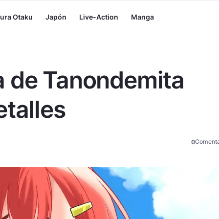
tura Otaku
Japón
Live-Action
Manga
a de Tanondemita
etalles
Comenta
0