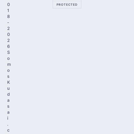
Cultura Otaku
Ado canta en español: Así suena
Monstruo, el tema de Blue Lock
Cultura Otaku
El anime Yani Neko se salva de la censura
tras quejas en Japón
Anime
Una waifu colosal: El anime Giant Ojou-
sama confirma su fecha de estreno
Anime
El manga Destiny Unchain Online tendrá
adaptación al anime
Manga
El fin de una era: La revista Weekly Shonen
Jump cae por debajo del millón de copias