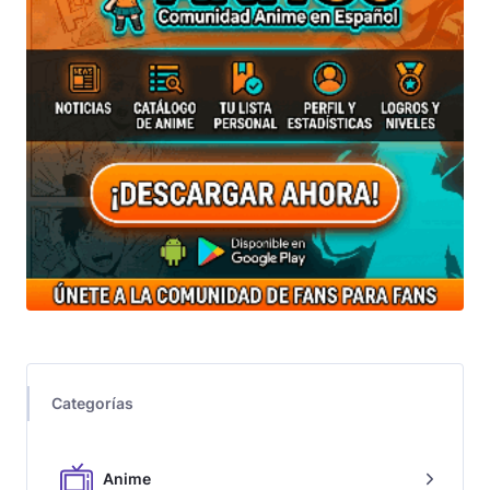
Unete al canal
WhatsApp
Unete al canal
Telegram
Unete al servidor
Discord
ADS