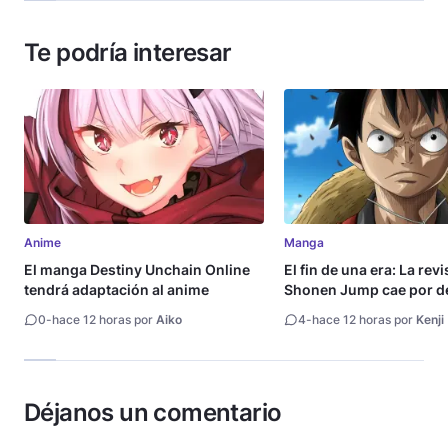
Te podría interesar
Anime
Manga
El manga Destiny Unchain Online
El fin de una era: La rev
tendrá adaptación al anime
Shonen Jump cae por de
millón de copias
0
-
hace 12 horas por
Aiko
4
-
hace 12 horas por
Kenji
Déjanos un comentario