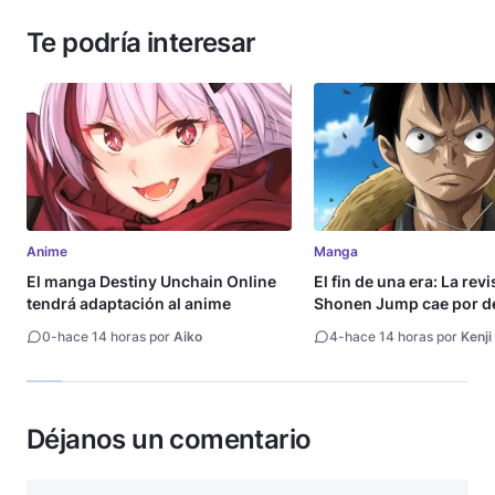
Te podría interesar
Anime
Manga
El manga Destiny Unchain Online
El fin de una era: La rev
tendrá adaptación al anime
Shonen Jump cae por de
millón de copias
0
-
hace 14 horas por
Aiko
4
-
hace 14 horas por
Kenji
Déjanos un comentario