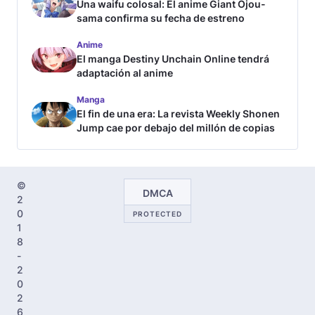
Una waifu colosal: El anime Giant Ojou-
sama confirma su fecha de estreno
Anime
El manga Destiny Unchain Online tendrá
adaptación al anime
Manga
El fin de una era: La revista Weekly Shonen
Jump cae por debajo del millón de copias
©
DMCA
2
0
PROTECTED
1
8
-
2
0
2
6