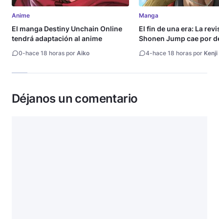
Anime
Manga
El manga Destiny Unchain Online
El fin de una era: La rev
tendrá adaptación al anime
Shonen Jump cae por de
millón de copias
0
-
hace 18 horas por
Aiko
4
-
hace 18 horas por
Kenji
Déjanos un comentario