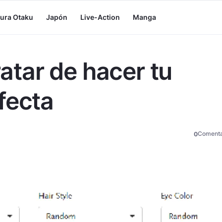
tura Otaku
Japón
Live-Action
Manga
ratar de hacer tu
fecta
Comenta
0