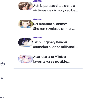
Anime
Actriz para adultos dona a
víctimas de sismo y recibe
críticas
Anime
Del manhua al anime:
Shozen revela su primer
avance y fecha de estreno
Anime
Twin Engine y Bandai
anuncian alianza millonaria
para nuevos animes
Acariciar a tu VTuber
favorita ya es posible
ués
gracias a esta tecnología
ar
lor