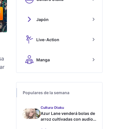
Japón
Live-Action
sa
Manga
ar
Populares de la semana
Cultura Otaku
Azur Lane venderá bolas de
arroz cultivadas con audios
ASMR