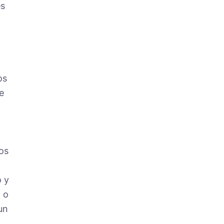
es
os
e
os
o y
 o
un