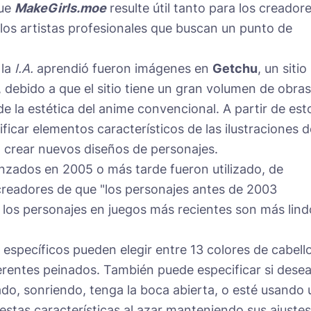
que
MakeGirls.moe
resulte útil tanto para los creador
los artistas profesionales que buscan un punto de
 la
I.A.
aprendió fueron imágenes en
Getchu
, un sitio
debido a que el sitio tiene un gran volumen de obras
e la estética del anime convencional. A partir de est
ficar elementos característicos de las ilustraciones d
 crear nuevos diseños de personajes.
anzados en 2005 o más tarde fueron utilizado, de
creadores de que "los personajes antes de 2003
 los personajes en juegos más recientes son más lind
 específicos pueden elegir entre 13 colores de cabell
ferentes peinados. También puede especificar si desea
ado, sonriendo, tenga la boca abierta, o esté usando 
 estas características al azar manteniendo sus ajustes