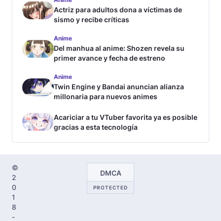
Actriz para adultos dona a víctimas de
sismo y recibe críticas
Anime
Del manhua al anime: Shozen revela su
primer avance y fecha de estreno
Anime
Twin Engine y Bandai anuncian alianza
millonaria para nuevos animes
Acariciar a tu VTuber favorita ya es posible
gracias a esta tecnología
©
DMCA
2
0
PROTECTED
1
8
-