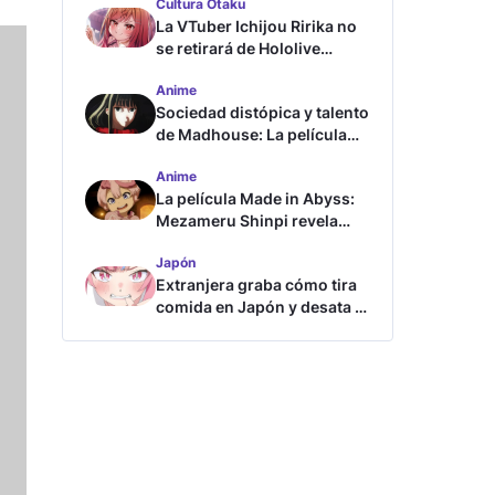
Cultura Otaku
La VTuber Ichijou Ririka no
se retirará de Hololive
aunque se case
Anime
Sociedad distópica y talento
de Madhouse: La película
ghost – end of night revela
Anime
tráiler
La película Made in Abyss:
Mezameru Shinpi revela
tráiler y fecha de estreno
Japón
Extranjera graba cómo tira
comida en Japón y desata la
furia