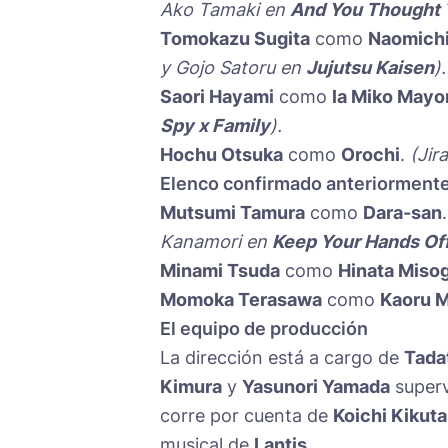
Ako Tamaki en
And You Thought T
Tomokazu Sugita
como
Naomichi
y Gojo Satoru en
Jujutsu Kaisen
).
Saori Hayami
como
la Miko Mayo
Spy x Family
).
Hochu Otsuka
como
Orochi
.
(Jir
Elenco confirmado anteriorment
Mutsumi Tamura
como
Dara-san
Kanamori en
Keep Your Hands Of
Minami Tsuda
como
Hinata Miso
Momoka Terasawa
como
Kaoru M
El equipo de producción
La dirección está a cargo de
Tada
Kimura
y
Yasunori Yamada
superv
corre por cuenta de
Koichi Kikuta
musical de
Lantis
.