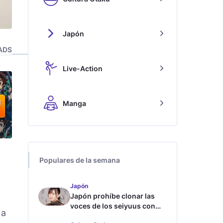
Japón
ADS
Live-Action
Manga
Populares de la semana
Japón
Japón prohíbe clonar las
voces de los seiyuus con
 a
inteligencia artificial