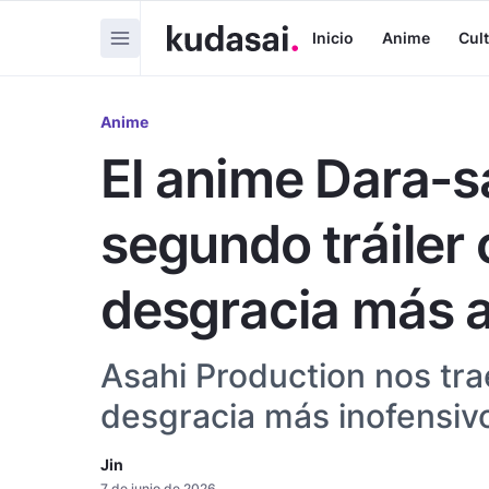
Inicio
Anime
Cul
Anime
El anime Dara-s
segundo tráiler 
desgracia más 
Asahi Production nos trae
desgracia más inofensivo
Jin
7 de junio de 2026