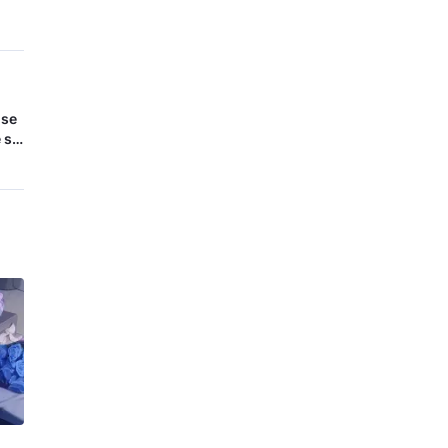
 se
 se