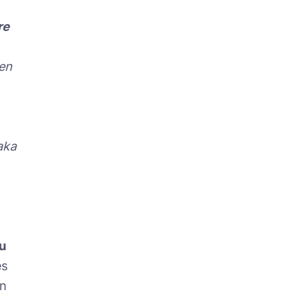
re
en
aka
.
u
es
ón