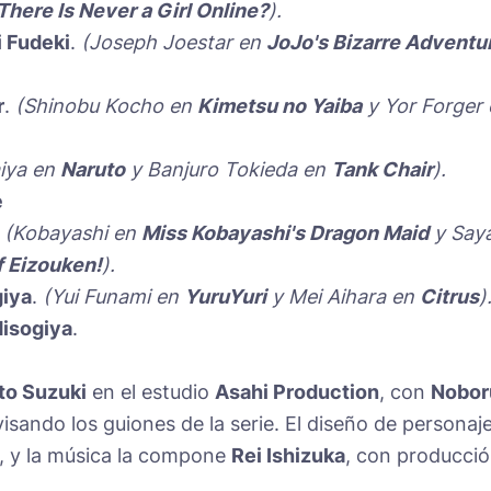
here Is Never a Girl Online?
).
 Fudeki
.
(Joseph Joestar en
JoJo's Bizarre Adventu
r
.
(Shinobu Kocho en
Kimetsu no Yaiba
y Yor Forger 
aiya en
Naruto
y Banjuro Tokieda en
Tank Chair
).
e
.
(Kobayashi en
Miss Kobayashi's Dragon Maid
y Say
f Eizouken!
).
giya
.
(Yui Funami en
YuruYuri
y Mei Aihara en
Citrus
)
isogiya
.
to Suzuki
en el estudio
Asahi Production
, con
Nobor
isando los guiones de la serie. El diseño de personaj
, y la música la compone
Rei Ishizuka
, con producci