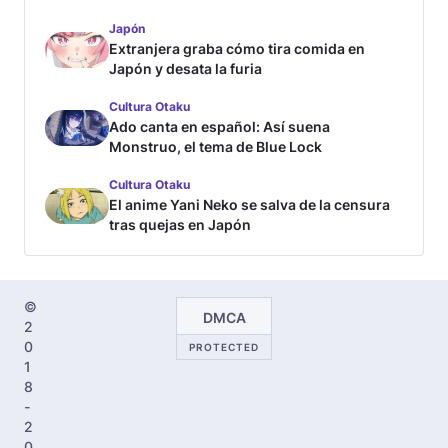
Japón
Extranjera graba cómo tira comida en
Japón y desata la furia
Cultura Otaku
Ado canta en español: Así suena
Monstruo, el tema de Blue Lock
Cultura Otaku
El anime Yani Neko se salva de la censura
tras quejas en Japón
©
DMCA
2
0
PROTECTED
1
8
-
2
0