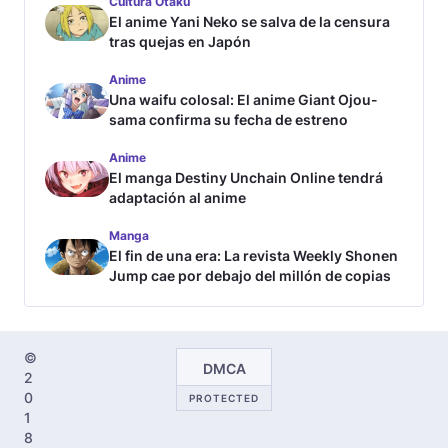
Cultura Otaku
El anime Yani Neko se salva de la censura
tras quejas en Japón
Anime
Una waifu colosal: El anime Giant Ojou-
sama confirma su fecha de estreno
Anime
El manga Destiny Unchain Online tendrá
adaptación al anime
Manga
El fin de una era: La revista Weekly Shonen
Jump cae por debajo del millón de copias
©
DMCA
2
0
PROTECTED
1
8