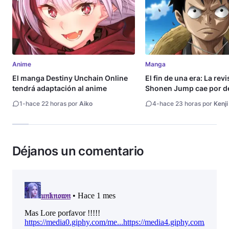
Anime
Manga
El manga Destiny Unchain Online
El fin de una era: La rev
tendrá adaptación al anime
Shonen Jump cae por de
millón de copias
1
-
hace 22 horas por
Aiko
4
-
hace 23 horas por
Kenji
Déjanos un comentario