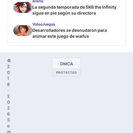
Anime
La segunda temporada de SK8 the Infinity
sigue en pie según su directora
VideoJuegos
Desarrolladores se desnudaron para
animar este juego de waifus
©
DMCA
2
0
PROTECTED
1
8
-
2
0
2
6
S
o
m